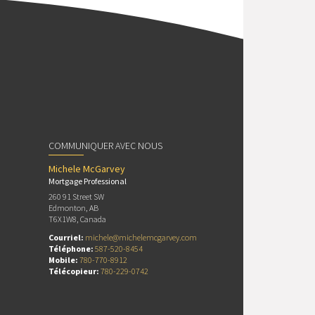
COMMUNIQUER AVEC NOUS
Michele McGarvey
Mortgage Professional
260 91 Street SW
Edmonton, AB
T6X1W8, Canada
Courriel:
michele@michelemcgarvey.com
Téléphone:
587-520-8454
Mobile:
780-770-8912
Télécopieur:
780-229-0742