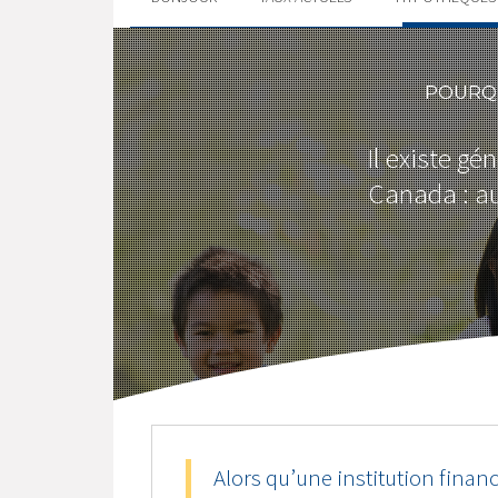
POURQU
Il existe g
Canada : au
Alors qu’une institution finan