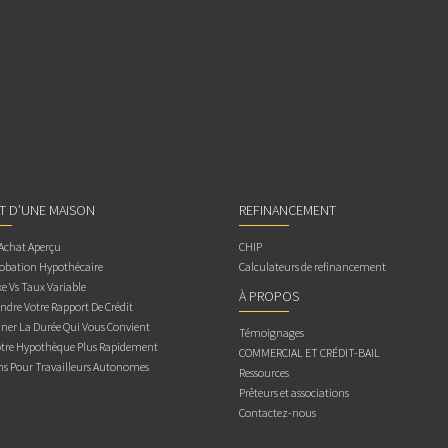
AT D’UNE MAISON
REFINANCEMENT
 Achat Aperçu
CHIP
obation Hypothécaire
Calculateurs de refinancement
e Vs Taux Variable
À PROPOS
dre Votre Rapport De Crédit
ner La Durée Qui Vous Convient
Témoignages
otre Hypothèque Plus Rapidement
COMMERCIAL ET CRÉDIT-BAIL
ns Pour Travailleurs Autonomes
Ressources
Prêteurs et associations
Contactez-nous