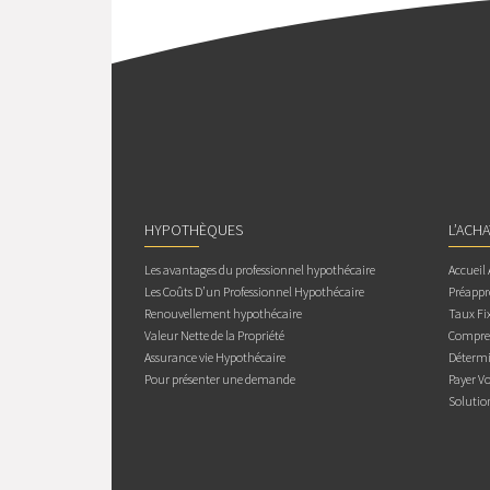
HYPOTHÈQUES
L’ACH
Les avantages du professionnel hypothécaire
Accueil
Les Coûts D’un Professionnel Hypothécaire
Préappr
Renouvellement hypothécaire
Taux Fix
Valeur Nette de la Propriété
Compren
Assurance vie Hypothécaire
Détermi
Pour présenter une demande
Payer V
Solutio