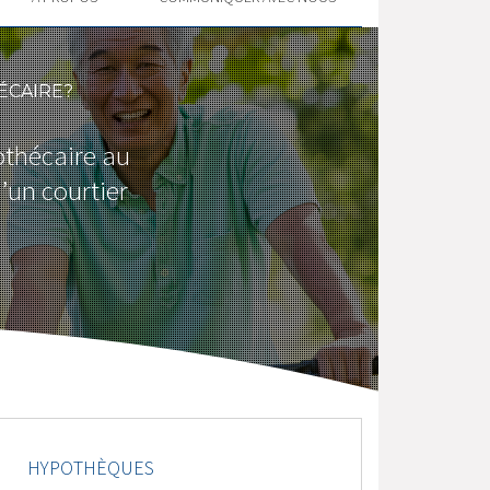
ÉCAIRE?
othécaire au
’un courtier
HYPOTHÈQUES