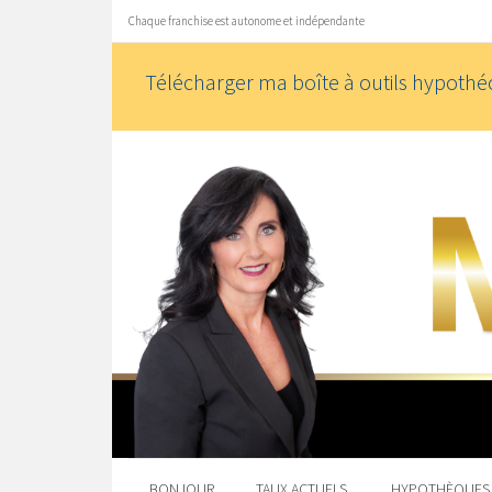
Chaque franchise est autonome et indépendante
Télécharger ma boîte à outils hypothéc
BONJOUR
TAUX ACTUELS
HYPOTHÈQUE